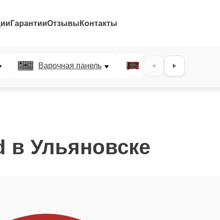
ции
Гарантии
Отзывы
Контакты
Варочная панель
Микроволновая печ
d в Ульяновске