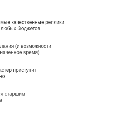
амые качественные реплики
я любых бюджетов
лания (и возможности
значенное время)
астер приступит
но
ся старшим
а