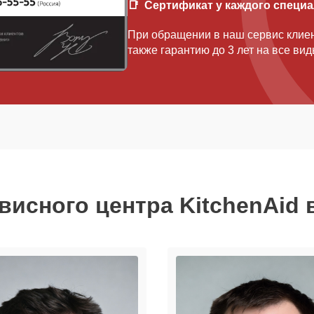
Сертификат у каждого специ
При обращении в наш сервис клиен
также гарантию до 3 лет на все ви
висного центра KitchenAid 