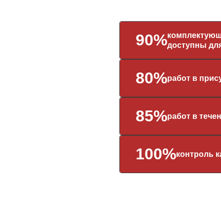
комплектующ
90%
доступны для
80%
работ в прис
85%
работ в тече
100%
контроль к