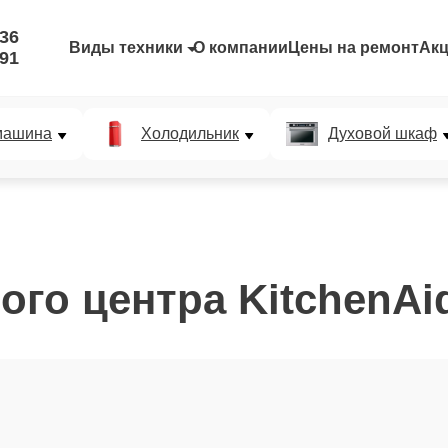
-36
Виды техники
О компании
Цены на ремонт
Ак
-91
машина
Холодильник
Духовой шкаф
ого центра KitchenAi