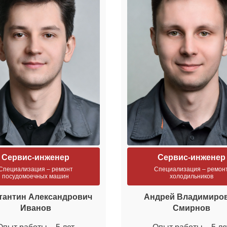
Сервис-инженер
Сервис-инженер
Специализация – ремонт
Специализация – ремон
посудомоечных машин
холодильников
тантин Александрович
Андрей Владимиро
Иванов
Смирнов