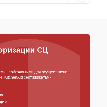
оризации СЦ
еми необходимыми для осуществления
и KitchenAid сертификатами:
ие
щие